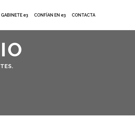
GABINETE e3
CONFÍAN EN e3
CONTACTA
CIO
TES.